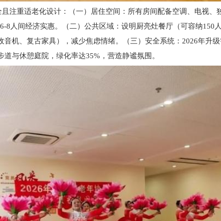
且注重适老化设计：（一）居住空间：所有房间配备空调、电视、独
，6-8人间经济实惠。（二）公共区域：设明厨亮灶餐厅（可容纳15
音机、复古家具），减少焦虑情绪。（三）安全系统：2026年升
步道与休憩庭院，绿化率达35%，营造静谧氛围。